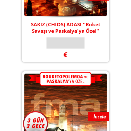
SAKIZ (CHIOS) ADASI ''Roket
Savaşı ve Paskalya'ya Özel''
€