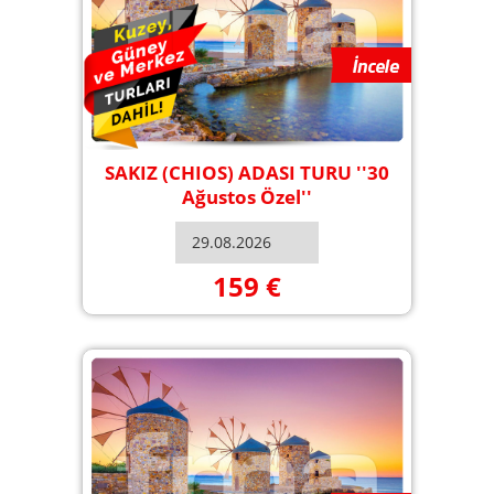
SAKIZ (CHIOS) ADASI TURU ''30
Ağustos Özel''
159 €