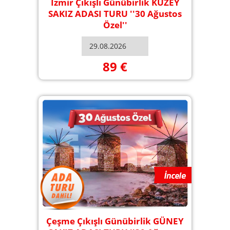
İzmir Çıkışlı Günübirlik KUZEY
SAKIZ ADASI TURU ''30 Ağustos
Özel''
89 €
Çeşme Çıkışlı Günübirlik GÜNEY