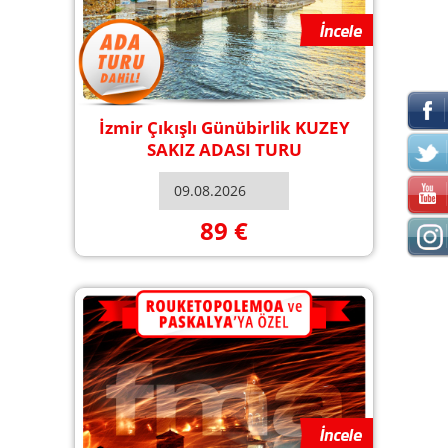
İzmir Çıkışlı Günübirlik KUZEY
SAKIZ ADASI TURU
89 €