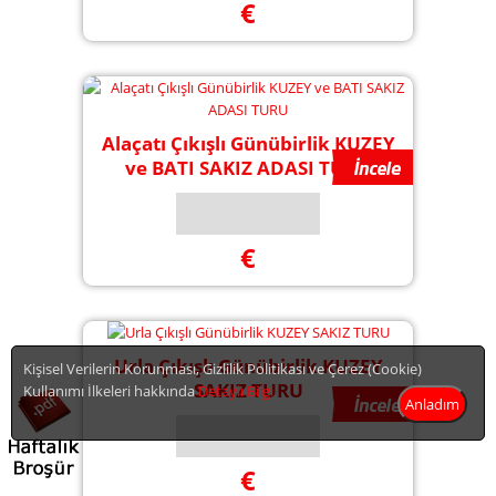
€
Alaçatı Çıkışlı Günübirlik KUZEY
ve BATI SAKIZ ADASI TURU
€
Urla Çıkışlı Günübirlik KUZEY
Kişisel Verilerin Korunması, Gizlilik Politikası ve Çerez (Cookie)
SAKIZ TURU
Kullanımı İlkeleri hakkında
Detaylı Bilgi
Anladım
€