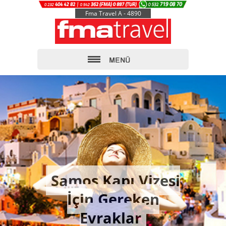
Fma Travel A - 4890
Samos Kapı Vizesi
İçin Gereken
Evraklar