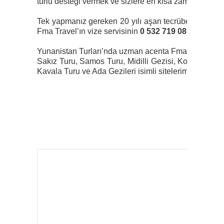
türlü desteği vermek ve sizlere en kısa zamanda en uz
Tek yapmanız gereken 20 yılı aşan tecrübesi ile Yuna
Fma Travel’ın vize servisinin
0 532 719 08 70
numaral
Yunanistan Turları’nda uzman acenta Fma Travel’ın Yu
Sakız Turu, Samos Turu, Midilli Gezisi, Kos Turu, Ro
Kavala Turu ve Ada Gezileri isimli sitelerimize göz ata
Gezerk