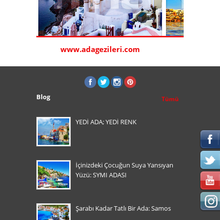
www.adagezileri.com
www.sa
Blog
Tümü
YEDİ ADA; YEDİ RENK
İçinizdeki Çocuğun Suya Yansıyan
Yüzü: SYMI ADASI
Şarabı Kadar Tatlı Bir Ada: Samos