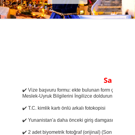
Samos Ka
✔️
Vize başvuru formu: ekte bulunan form çıktı alınıp
Meslek-Uyruk Bilgilerini İngilizce doldurunuz.
✔️
T.C. kimlik kartı önlü arkalı fotokopisi
✔️
Yunanistan'a daha önceki giriş damgasının fotokop
✔️
2 adet biyometrik fotoğraf (orijinal) (Son 6 ay için