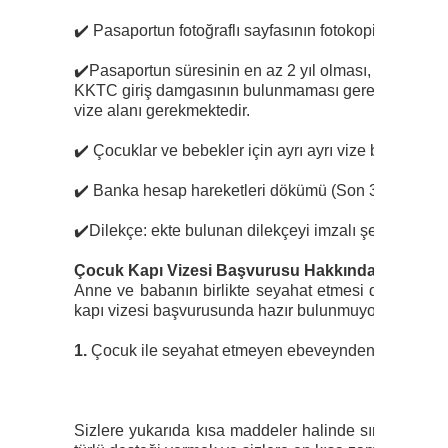
✔️
Pasaportun fotoğraflı sayfasının fotokopisi (Bilgiler
✔️
Pasaportun süresinin en az 2 yıl olması, son geçerl
KKTC giriş damgasının bulunmaması gerekmektedir. Ek
vize alanı gerekmektedir.
✔️
Çocuklar ve bebekler için ayrı ayrı vize başvuru f
✔️
Banka hesap hareketleri dökümü (Son 3 aya ait olm
✔️
Dilekçe: ekte bulunan dilekçeyi imzalı şekilde mail
Çocuk Kapı Vizesi Başvurusu Hakkında Önemli Bi
Anne ve babanın birlikte seyahat etmesi durumunda
kapı vizesi başvurusunda hazır bulunmuyorsa, aşağıd
1.
Çocuk ile seyahat etmeyen ebeveynden noter onay
Sizlere yukarıda kısa maddeler halinde sıraladığım