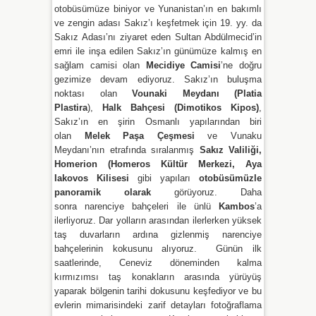
otobüsümüze biniyor ve Yunanistan’ın en bakımlı
ve zengin adası Sakız’ı keşfetmek için 19. yy. da
Sakız Adası’nı ziyaret eden Sultan Abdülmecid’in
emri ile inşa edilen Sakız’ın günümüze kalmış en
sağlam camisi olan
Mecidiye Camisi
’ne doğru
gezimize devam ediyoruz. Sakız’ın buluşma
noktası olan
Vounaki Meydanı (Platia
Plastira
),
Halk Bahçesi (Dimotikos Kipos)
,
Sakız’ın en şirin Osmanlı yapılarından biri
olan
Melek Paşa Çeşmesi
ve Vunaku
Meydanı’nın etrafında sıralanmış
Sakız Valiliği,
Homerion (Homeros Kültür Merkezi,
Aya
Iakovos Kilisesi
gibi yapıları
otobüsümüzle
panoramik olarak
görüyoruz. Daha
sonra narenciye bahçeleri ile ünlü
Kambos
’a
ilerliyoruz. Dar yolların arasından ilerlerken yüksek
taş duvarların ardına gizlenmiş narenciye
bahçelerinin kokusunu alıyoruz. Günün ilk
saatlerinde, Ceneviz döneminden kalma
kırmızımsı taş konakların arasında yürüyüş
yaparak bölgenin tarihi dokusunu keşfediyor ve bu
evlerin mimarisindeki zarif detayları fotoğraflama