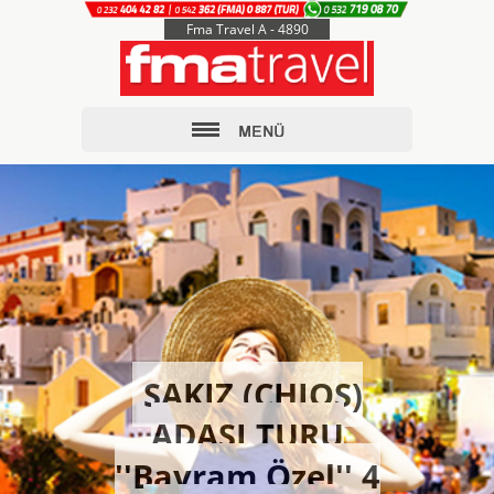
Fma Travel A - 4890
SAKIZ (CHIOS)
ADASI TURU
''Bayram Özel'' 4