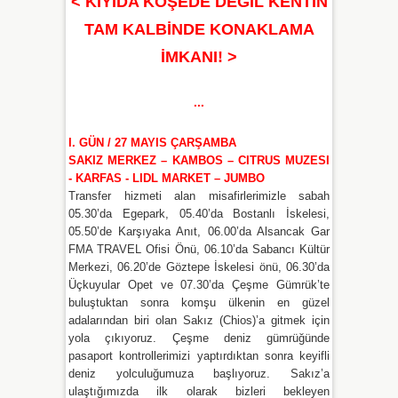
< KIYIDA KÖŞEDE DEĞİL KENTİN
TAM KALBİNDE KONAKLAMA
İMKANI!
>
...
I. GÜN / 27 MAYIS ÇARŞAMBA
SAKIZ MERKEZ – KAMBOS – CITRUS MUZESI
- KARFAS -
LIDL MARKET – JUMBO
Transfer hizmeti alan misafirlerimizle sabah
05.30’da Egepark, 05.40’da Bostanlı İskelesi,
05.50’de Karşıyaka Anıt, 06.00’da Alsancak Gar
FMA TRAVEL Ofisi Önü, 06.10’da Sabancı Kültür
Merkezi, 06.20’de Göztepe İskelesi önü, 06.30’da
Üçkuyular Opet ve 07.30’da Çeşme Gümrük’te
buluştuktan sonra komşu ülkenin en güzel
adalarından biri olan Sakız (Chios)’a gitmek için
yola çıkıyoruz. Çeşme deniz gümrüğünde
pasaport kontrollerimizi yaptırdıktan sonra keyifli
deniz yolculuğumuza başlıyoruz. Sakız’a
ulaştığımızda ilk olarak bizleri bekleyen