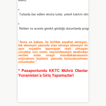
ederiz.''
•
 Turlarda ilan edilen ekstra turlar, yeterli katılım olmadığı takdi
•
 Rehber ve acente gerekli gördüğü durumlarda programda değişikl
"Anne ve babası ile birlikte seyahat etmeyen,
tek ebeveyni yanında olan ve/veya ebeveyni ile
aynı soyadını taşımayan reşit olmayan
çocuklar için resmi vasisi/ebeveyni tarafından
verilen noter onaylı muvafakatnamenin
orijinalinin kişilerin yanında bulundurulması
zorunludur."
* Pasaportunda KKTC Mührü Olanlar
Yunanistan’a Giriş Yapamazlar!