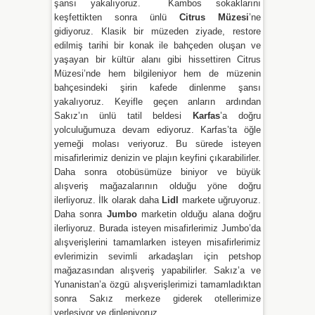
şansı yakalıyoruz. Kambos sokaklarını
keşfettikten sonra ünlü
Citrus Müzesi
’ne
gidiyoruz. Klasik bir müzeden ziyade, restore
edilmiş tarihi bir konak ile bahçeden oluşan ve
yaşayan bir kültür alanı gibi hissettiren Citrus
Müzesi’nde hem bilgileniyor hem de müzenin
bahçesindeki şirin kafede dinlenme şansı
yakalıyoruz. Keyifle geçen anların ardından
Sakız’ın ünlü tatil beldesi
Karfas
’a doğru
yolculuğumuza devam ediyoruz. Karfas’ta öğle
yemeği molası veriyoruz. Bu sürede isteyen
misafirlerimiz denizin ve plajın keyfini çıkarabilirler.
Daha sonra otobüsümüze biniyor ve büyük
alışveriş mağazalarının olduğu yöne doğru
ilerliyoruz. İlk olarak daha
Lidl
markete uğruyoruz.
Daha sonra
Jumbo
marketin olduğu alana doğru
ilerliyoruz. Burada isteyen misafirlerimiz Jumbo’da
alışverişlerini tamamlarken isteyen misafirlerimiz
evlerimizin sevimli arkadaşları için petshop
mağazasından alışveriş yapabilirler. Sakız’a ve
Yunanistan’a özgü alışverişlerimizi tamamladıktan
sonra Sakız merkeze giderek otellerimize
yerleşiyor ve dinleniyoruz.