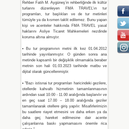
Rehber Fatih M. Aygüneş’in rehberliğinde ilk kültür
turlarını düzenleyen FMA TRAVEL’ın tur
programları, tur başlıkları ve de tur metinleri
tümüyle ya da kısmen taklit edilemez. Bunu yapan
kişi ve acenteler hakkında FMA TRAVEL yasal
haklarını Asliye Ticaret Mahkemeleri nezdinde
koruma altına almıştır.
• Bu tur programının metni ilk kez 01.04.2012
tarihinde yayınlanmıştır. O günden sonra ana
metinde kapsamlı bir değişiklik olmamakla beraber
metnin son hali 01.03.2023 tarihinde matbu ve
dijital olarak güncellenmiştir.
•
''Bazı istisnai tur programları haricindeki gezilere,
otellerde kahvaltı hizmetinin tamamlanmasının
ardından saat 10.00 - 11.00 aralığında başlanılır ve
en geç saat 17.00 – 18.00 aralığında geziler
tamamlanarak otellere giriş yapılır. Misafirlerimizin
bu saatlere riayet etmesini ve daha erken ya da
daha geç hareket edilmesine dair acente
çalışanlarına baskı yapmamasını önemle rica