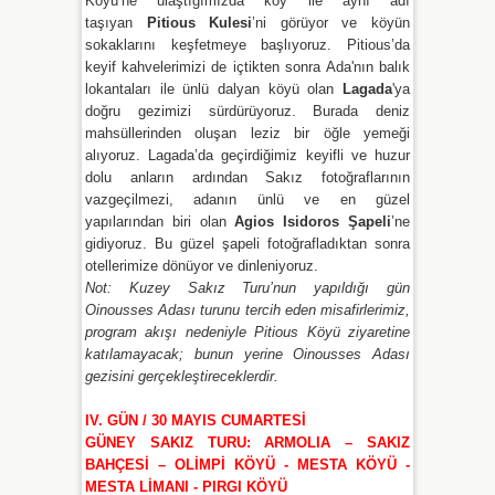
Köyü’ne ulaştığımızda köy ile aynı adı
taşıyan
Pitious Kulesi
’ni görüyor ve köyün
sokaklarını keşfetmeye başlıyoruz. Pitious’da
keyif kahvelerimizi de içtikten sonra Ada'nın balık
lokantaları ile ünlü dalyan köyü olan
Lagada
'ya
doğru gezimizi sürdürüyoruz. Burada deniz
mahsüllerinden oluşan leziz bir öğle yemeği
alıyoruz. Lagada’da geçirdiğimiz keyifli ve huzur
dolu anların ardından Sakız fotoğraflarının
vazgeçilmezi, adanın ünlü ve en güzel
yapılarından biri olan
Agios Isidoros Şapeli
’ne
gidiyoruz. Bu güzel şapeli fotoğrafladıktan sonra
otellerimize dönüyor ve dinleniyoruz.
Not:
Kuzey Sakız Turu’nun yapıldığı gün
Oinousses Adası turunu tercih eden misafirlerimiz,
program akışı nedeniyle Pitious Köyü ziyaretine
katılamayacak; bunun yerine Oinousses Adası
gezisini gerçekleştireceklerdir.
IV. GÜN / 30 MAYIS CUMARTESİ
GÜNEY SAKIZ TURU:
ARMOLIA – SAKIZ
BAHÇESİ – OLİMPİ KÖYÜ -
MESTA KÖYÜ -
MESTA LİMANI - PIRGI KÖYÜ