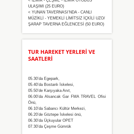
< İZMİR - ÇEŞME - İZMİR OTOBÜS
ULAŞIMI (25 EURO)
< YUNAN TAVERNASI’NDA - CANLI
MÜZİKLİ - YEMEKLİ LİMİTSİZ İÇKİLİ UZO/
ŞARAP TAVERNA EĞLENCESİ (50 EURO)
TUR HAREKET YERLERİ VE
SAATLERİ
05.30’da Egepark,
05.40’da Bostanlı İskelesi,
05.50’de Karşıyaka Anıt,
06.00’da Alsancak Gar FMA TRAVEL Ofisi
Önü,
06.10’da Sabancı Kültür Merkezi,
06.20’de Göztepe İskelesi önü,
06.30’da Üçkuyular OPET
07.30’da Çeşme Gümrük