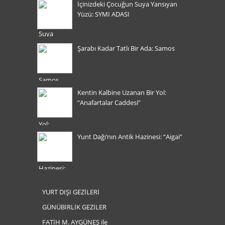
İçinizdeki Çocuğun Suya Yansıyan
Yüzü: SYMI ADASI
Şarabı Kadar Tatlı Bir Ada: Samos
Kentin Kalbine Uzanan Bir Yol:
“Anafartalar Caddesi”
Yunt Dağı’nın Antik Hazinesi: “Aigai”
YURT DIŞI GEZİLERİ
GÜNÜBİRLİK GEZİLER
FATİH M. AYGÜNEŞ ile