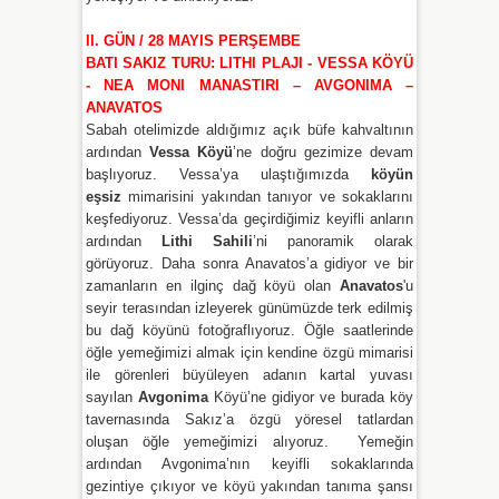
II. GÜN / 28 MAYIS PERŞEMBE
BATI SAKIZ TURU: LITHI PLAJI
- VESSA KÖYÜ
- NEA MONI MANASTIRI – AVGONIMA –
ANAVATOS
Sabah otelimizde aldığımız açık büfe kahvaltının
ardından
Vessa Köyü
’ne doğru gezimize devam
başlıyoruz. Vessa’ya ulaştığımızda
köyün
eşsiz
mimarisini yakından tanıyor ve sokaklarını
keşfediyoruz. Vessa’da geçirdiğimiz keyifli anların
ardından
Lithi Sahili
’ni panoramik olarak
görüyoruz. Daha sonra Anavatos’a gidiyor ve bir
zamanların en ilginç dağ köyü olan
Anavatos
'u
seyir terasından izleyerek günümüzde terk edilmiş
bu dağ köyünü fotoğraflıyoruz. Öğle saatlerinde
öğle yemeğimizi almak için kendine özgü mimarisi
ile görenleri büyüleyen adanın kartal yuvası
sayılan
Avgonima
Köyü’ne gidiyor
ve burada köy
tavernasında Sakız’a özgü yöresel tatlardan
oluşan öğle yemeğimizi alıyoruz. Yemeğin
ardından Avgonima’nın keyifli sokaklarında
gezintiye çıkıyor ve köyü yakından tanıma şansı