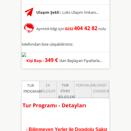
Ulaşım Şekli :
Lüks Ulaşım İmkanı...
404 42 82
Ayrıntılı bilgi için
0232
nolu
telefondan bize ulaşabilirsiniz.
349 €
Kişi Başı :
'dan Başlayan Fiyatlarla...
EK
TUR
YORUMLAR
İLGINIZI
TUR
BILGILER
FIYAT
ÇEKEBILIR
PROGRAMI
BILGILERI
Tur Programı - Detayları
- Bilinmeyen Yerler ile Dopdolu Sakız