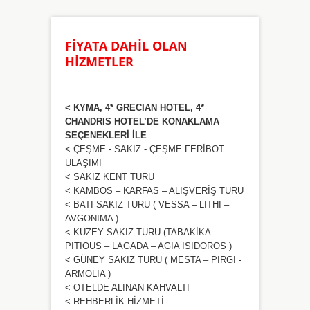
FİYATA DAHİL OLAN
HİZMETLER
< KYMA, 4* GRECIAN HOTEL, 4*
CHANDRIS HOTEL’DE KONAKLAMA
SEÇENEKLERİ İLE
< ÇEŞME - SAKIZ - ÇEŞME FERİBOT
ULAŞIMI
< SAKIZ KENT TURU
< KAMBOS – KARFAS – ALIŞVERİŞ TURU
< BATI SAKIZ TURU ( VESSA – LITHI –
AVGONIMA )
< KUZEY SAKIZ TURU (TABAKİKA –
PITIOUS – LAGADA – AGIA ISIDOROS )
< GÜNEY SAKIZ TURU ( MESTA – PIRGI -
ARMOLIA )
< OTELDE ALINAN KAHVALTI
< REHBERLİK HİZMETİ