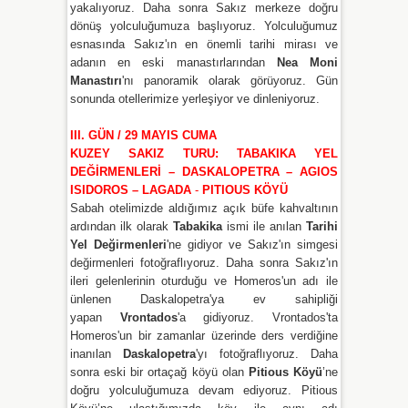
yakalıyoruz. Daha sonra Sakız merkeze doğru
dönüş yolculuğumuza başlıyoruz.
Yolculuğumuz
esnasında Sakız'ın en önemli tarihi mirası ve
adanın en eski manastırlarından
Nea Moni
Manastırı
'nı panoramik olarak görüyoruz. Gün
sonunda otellerimize yerleşiyor ve dinleniyoruz.
III. GÜN / 29 MAYIS CUMA
KUZEY SAKIZ TURU: TABAKIKA YEL
DEĞİRMENLERİ – DASKALOPETRA – AGIOS
ISIDOROS – LAGADA
-
PITIOUS KÖYÜ
Sabah otelimizde aldığımız açık büfe kahvaltının
ardından ilk olarak
Tabakika
ismi ile anılan
Tarihi
Yel Değirmenleri
'ne gidiyor ve Sakız'ın simgesi
değirmenleri fotoğraflıyoruz. Daha sonra Sakız'ın
ileri gelenlerinin oturduğu ve Homeros'un adı ile
ünlenen Daskalopetra'ya ev sahipliği
yapan
Vrontados
'a gidiyoruz. Vrontados'ta
Homeros'un bir zamanlar üzerinde ders verdiğine
inanılan
Daskalopetra
'yı fotoğraflıyoruz. Daha
sonra eski bir ortaçağ köyü olan
Pitious Köyü
’ne
doğru yolculuğumuza devam ediyoruz. Pitious