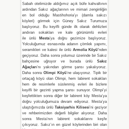
Sabah otelimizde aldığımız açık büfe kahvaltının
ardından Sakız ağaçlarının ve mimari zenginliğin
en bol olduğu Mastihohoria’yı (damla sakızı
köyleri) görmek için Güney Sakız Turumuza
başlıyoruz. Bu keyifli günde ilk olarak dehlizleri
andıran sokakları ve kale görünümlü evleri
ile ünlü
Mesta
’ya doğru gezimize başlıyoruz.
Yolculuğumuz esnasında adanın çömlek yapımı,
seramikleri ve kalesi ile ünlü
Armolia Köyü’
nden
geçiyoruz. Daha sonra yolumuz üzerinde bir Sakız
bahçesine uğruyor ve burada ünlü
Sakız
Ağaçları
’nı yakından görme şansı yakalıyoruz.
Daha sonra
Olimpi Köyü
’ne ulaşıyoruz. Tipik bir
ortaçağ köyü olan Olimpi, hem labirent sokakları
hem de resimlerle süslenmiş evleri ile bizlere
keyifli bir gezinti yapma şansı sunuyor. Olimpi’yi
keşfettikten sonra diğer bir labirent köy Mesta’ya
doğru yolculuğumuza devam ediyoruz. Mesta’ya
ulaştığımızda ünlü
Taksiyarhis Kilisesi
’ni geziyor
ve rehberimizden değerli bilgiler alıyoruz. Daha
sonra Mesta’nın labirent sokaklarını keşfe
çıkıyoruz. Sakız’ın en güzel köylerinden biri olan