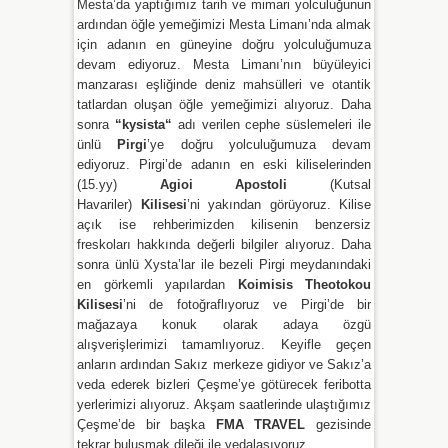
Mesta’da yaptığımız tarih ve mimari yolculuğunun
ardından öğle yemeğimizi Mesta Limanı’nda almak
için adanın en güneyine doğru yolculuğumuza
devam ediyoruz. Mesta Limanı’nın büyüleyici
manzarası eşliğinde deniz mahsülleri ve otantik
tatlardan oluşan öğle yemeğimizi alıyoruz. Daha
sonra
“kysista“
adı verilen cephe süslemeleri ile
ünlü
Pirgi
’ye doğru yolculuğumuza devam
ediyoruz. Pirgi’de adanın en eski kiliselerinden
(15.yy)
Agioi Apostoli
(Kutsal
Havariler)
Kilisesi
’ni yakından görüyoruz. Kilise
açık ise rehberimizden kilisenin benzersiz
freskoları hakkında değerli bilgiler alıyoruz. Daha
sonra ünlü Xysta’lar ile bezeli Pirgi meydanındaki
en görkemli yapılardan
Koimisis Theotokou
Kilisesi
’ni de fotoğraflıyoruz ve Pirgi’de bir
mağazaya konuk olarak adaya özgü
alışverişlerimizi tamamlıyoruz. Keyifle geçen
anların ardından Sakız merkeze gidiyor ve Sakız’a
veda ederek bizleri Çeşme’ye götürecek feribotta
yerlerimizi alıyoruz. Akşam saatlerinde ulaştığımız
Çeşme’de bir başka
FMA TRAVEL
gezisinde
tekrar buluşmak dileği ile vedalaşıyoruz.