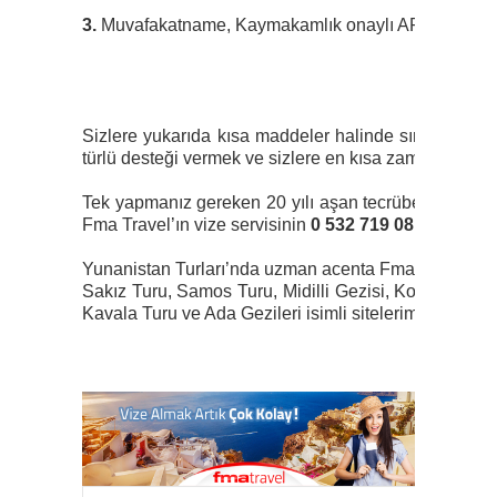
3.
Muvafakatname, Kaymakamlık onaylı APOSTİL kaşes
Sizlere yukarıda kısa maddeler halinde sıraladığım
türlü desteği vermek ve sizlere en kısa zamanda en uz
Tek yapmanız gereken 20 yılı aşan tecrübesi ile Yuna
Fma Travel’ın vize servisinin
0 532 719 08 70
numaral
Yunanistan Turları’nda uzman acenta Fma Travel’ın Yu
Sakız Turu, Samos Turu, Midilli Gezisi, Kos Turu, Ro
Kavala Turu ve Ada Gezileri isimli sitelerimize göz ata
Gezerk