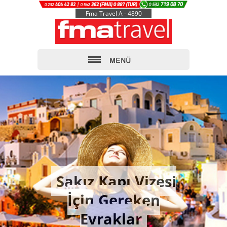
Fma Travel A - 4890
Sakız Kapı Vizesi
İçin Gereken
Evraklar