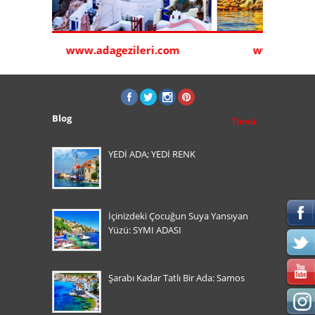
.com
www.sakizturu.com
www.k
Blog
Tümü
YEDİ ADA; YEDİ RENK
İçinizdeki Çocuğun Suya Yansıyan
Yüzü: SYMI ADASI
Şarabı Kadar Tatlı Bir Ada: Samos