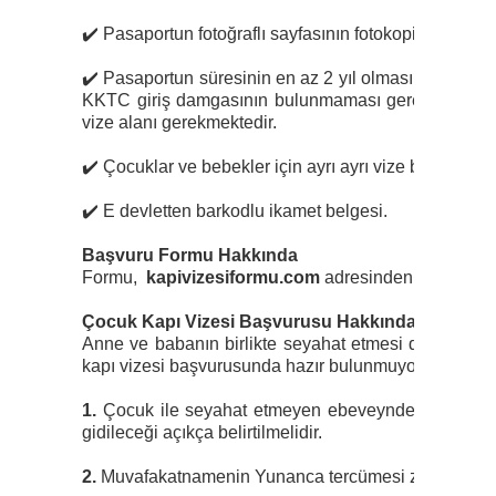
✔️
Pasaportun fotoğraflı sayfasının fotokopisi (Bilgiler
✔️
Pasaportun süresinin en az 2 yıl olması, son geçer
KKTC giriş damgasının bulunmaması gerekmektedir. 
vize alanı gerekmektedir.
✔️
Çocuklar ve bebekler için ayrı ayrı vize başvuru f
✔️
E devletten barkodlu ikamet belgesi.
Başvuru Formu Hakkında
Formu,
kapivizesiformu.com
adresinden bilgisayar 
Çocuk Kapı Vizesi Başvurusu Hakkında Önemli Bi
Anne ve babanın birlikte seyahat etmesi durumunda
kapı vizesi başvurusunda hazır bulunmuyorsa, aşağıd
1.
Çocuk ile seyahat etmeyen ebeveynden noter onay
gidileceği açıkça belirtilmelidir.
2.
Muvafakatnamenin Yunanca tercümesi zorunludur