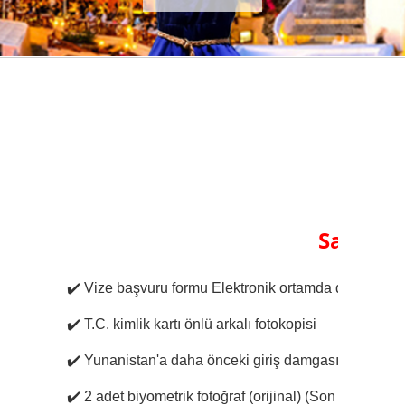
Sakız Ka
✔️
Vize başvuru formu Elektronik ortamda doldurulacaktı
✔️
T.C. kimlik kartı önlü arkalı fotokopisi
✔️
Yunanistan'a daha önceki giriş damgasının fotokop
✔️
2 adet biyometrik fotoğraf (orijinal) (Son 6 ay için