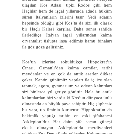
ulaşılan Kos Adası, tıpkı Rodos gibi hem
Haçlılar hem de işgal yıllarında adada hüküm
süren İtalyanların izlerini taşır. Yedi adanın
hepsinde olduğu gibi Kos’ta da sizi ilk olarak
bir Haçlı Kalesi karşılar. Daha sonra sahilde
ilerledikçe İtalyan işgal yıllarından kalma
oryantalist üslupta inşa edilmiş kamu binaları
ile göz göze gelirsiniz.
Kos’un içlerine sokuldukça Hippokrat’ın
Çınarı, Osmanlı’dan kalma camiler, tarihi
meydanlar ve en çok da antik eserler dikkat
çeker. Kentin günümüz yapıları ile iç içe olan
tapınak, agora, gymnasium ve odeon kalıntıları
sizi binlerce yıl geriye götürür. Hele bu antik
kalıntılardan biri vardır ki Kos’un dünyaca ünlü
olmasında en büyük paya sahiptir. Hiç şüphesiz
bu yapı, tıp ilminin kurucusu Hippokrat’ın da
hekimlik yaptığı tarihin en eski şifahanesi
Asklepion’dur. Her daim şifa saçan güneşi
eksik olmayan Asklepion’da merdivenleri
çıktıkça Ege Denizi’nde yükselen Kalymnos ve