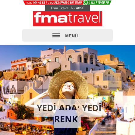
Fma Travel A - 4890
YEDİ ADA; YEDİ
RENK