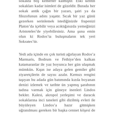
sokakta boş kemerler kalmıştır. Eski kentin
sokakları kadar isimleri de güzeldir. Burada her
sokak antik çağın bir yazarı, şairi ya da
filozofunun adını yaşatır. Sıcak bir yaz günü
gezerken serinlemek istediğinizde frapenizi
Platon’da içebilir veya acıktığınızda yemeğinizi
Aristoteles’de yiyebilirsiniz. Ama şuna emin
olun ki Rodos’ta buluşmaların tek yeri
Sokrates’tir.
Yedi ada içinde en çok turisti ağırlayan Rodos’a
Marmaris, Bodrum ve Fethiye’den kalkan
katamaranlar ile yaz boyunca her gün ulaşmak
mümkün. Kışın ise adaya gelen gemiler gibi
ziyaretçilerin de sayısı azalır. Kırmızı rengini
taşıyan bu adada gün batımında kızıla boyanan
denizi izlemek ve tarihte ün yapmış şarabının
tadına varmak için güneye inenleri Lindos
bekler. Kalesi, akropol yerleşimi ve daracık
sokaklarına inci taneleri gibi dizilmiş evleri ile
büyüleyen Lindos’a hazır gitmişken
uğranılması gereken bir başka cennet köşesi de