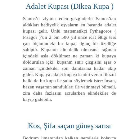
Adalet Kupası (Dikea Kupa )
Samos’u ziyaret eden gezginlerin Samos’tan
aldıkları hediyelik eşyaların en başında adalet
kupası gelir. Ünlü matematikçi Pythagoros (
Pisagor )’un 2 bin 500 yıl önce icat ettiği ters
çan biçimindeki bu kupa, ilginç bir özelliğe
sahiptir. Kupanın altı delik olmasına rağmen
içindeki asla dökülmez ne zaman ki kupaya
doldurulan içki, kupanın sınır çizgisini aşar o
zaman içindekiler son damlasına kadar akıp
gider. Kupaya adalet kupası ismini veren filozof
belki de bu kupa ile şunu söylemek ister: İnsan,
bazen yaşamın sundukları ile yetinmeyi bilmeli,
zira daha fazlasını arzularken elindekiler de
kayıp gidebilir.
Kos, Şifa saçan güneş sarısı
Bodrum limanından kalkan gemilerle kolayca