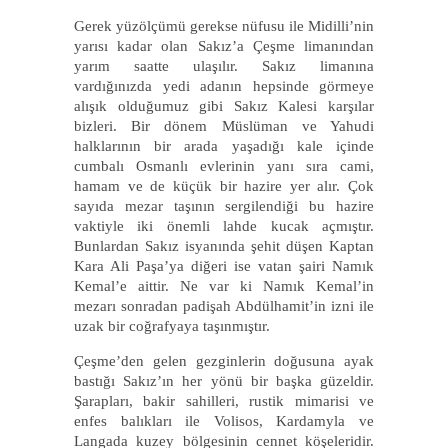
Gerek yüzölçümü gerekse nüfusu ile Midilli’nin
yarısı kadar olan Sakız’a Çeşme limanından
yarım saatte ulaşılır. Sakız limanına
vardığınızda yedi adanın hepsinde görmeye
alışık olduğumuz gibi Sakız Kalesi karşılar
bizleri. Bir dönem Müslüman ve Yahudi
halklarının bir arada yaşadığı kale içinde
cumbalı Osmanlı evlerinin yanı sıra cami,
hamam ve de küçük bir hazire yer alır. Çok
sayıda mezar taşının sergilendiği bu hazire
vaktiyle iki önemli lahde kucak açmıştır.
Bunlardan Sakız isyanında şehit düşen Kaptan
Kara Ali Paşa’ya diğeri ise vatan şairi Namık
Kemal’e aittir. Ne var ki Namık Kemal’in
mezarı sonradan padişah Abdülhamit’in izni ile
uzak bir coğrafyaya taşınmıştır.
Çeşme’den gelen gezginlerin doğusuna ayak
bastığı Sakız’ın her yönü bir başka güzeldir.
Şarapları, bakir sahilleri, rustik mimarisi ve
enfes balıkları ile Volisos, Kardamyla ve
Langada kuzey bölgesinin cennet köşeleridir.