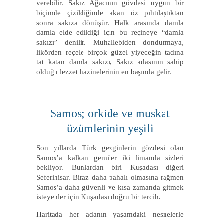
verebilir. Sakız Ağacının gövdesi uygun bir
biçimde çizildiğinde akan öz pıhtılaştıktan
sonra sakıza dönüşür. Halk arasında damla
damla elde edildiği için bu reçineye “damla
sakızı” denilir. Muhallebiden dondurmaya,
likörden reçele birçok güzel yiyeceğin tadına
tat katan damla sakızı, Sakız adasının sahip
olduğu lezzet hazinelerinin en başında gelir.
Samos; orkide ve muskat
üzümlerinin yeşili
Son yıllarda Türk gezginlerin gözdesi olan
Samos’a kalkan gemiler iki limanda sizleri
bekliyor. Bunlardan biri Kuşadası diğeri
Seferihisar. Biraz daha pahalı olmasına rağmen
Samos’a daha güvenli ve kısa zamanda gitmek
isteyenler için Kuşadası doğru bir tercih.
Haritada her adanın yaşamdaki nesnelerle