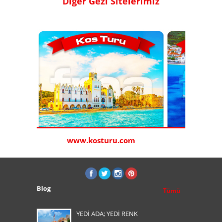
Diğer Gezi Sitelerimiz
com
www.kosturu.com
www.sa
Blog
Tümü
YEDİ ADA; YEDİ RENK