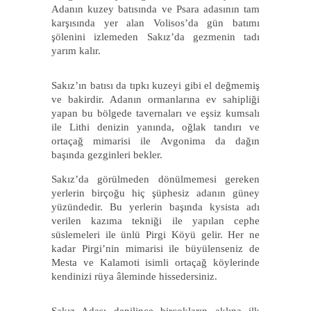
Adanın kuzey batısında ve Psara adasının tam
karşısında yer alan Volisos’da gün batımı
şölenini izlemeden Sakız’da gezmenin tadı
yarım kalır.
Sakız’ın batısı da tıpkı kuzeyi gibi el değmemiş
ve bakirdir. Adanın ormanlarına ev sahipliği
yapan bu bölgede tavernaları ve eşsiz kumsalı
ile Lithi denizin yanında, oğlak tandırı ve
ortaçağ mimarisi ile Avgonima da dağın
başında gezginleri bekler.
Sakız’da görülmeden dönülmemesi gereken
yerlerin birçoğu hiç şüphesiz adanın güney
yüzündedir. Bu yerlerin başında kysista adı
verilen kazıma tekniği ile yapılan cephe
süslemeleri ile ünlü Pirgi Köyü gelir. Her ne
kadar Pirgi’nin mimarisi ile büyülenseniz de
Mesta ve Kalamoti isimli ortaçağ köylerinde
kendinizi rüya âleminde hissedersiniz.