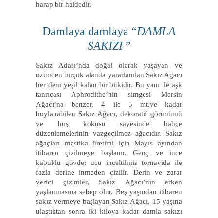
harap bir haldedir.
Damlaya damlaya “
DAMLA
SAKIZI
”
Sakız Adası’nda doğal olarak yaşayan ve
özünden birçok alanda yararlanılan Sakız Ağacı
her dem yeşil kalan bir bitkidir. Bu yanı ile aşk
tanrıçası Aphrodithe’nin simgesi Mersin
Ağacı’na benzer. 4 ile 5 mt.ye kadar
boylanabilen Sakız Ağacı, dekoratif görünümü
ve hoş kokusu sayesinde bahçe
düzenlemelerinin vazgeçilmez ağacıdır. Sakız
ağaçları mastika üretimi için Mayıs ayından
itibaren çizilmeye başlanır. Genç ve ince
kabuklu gövde; ucu inceltilmiş tornavida ile
fazla derine inmeden çizilir. Derin ve zarar
verici çizimler, Sakız Ağacı’nın erken
yaşlanmasına sebep olur. Beş yaşından itibaren
sakız vermeye başlayan Sakız Ağacı, 15 yaşına
ulaştıktan sonra iki kiloya kadar damla sakızı