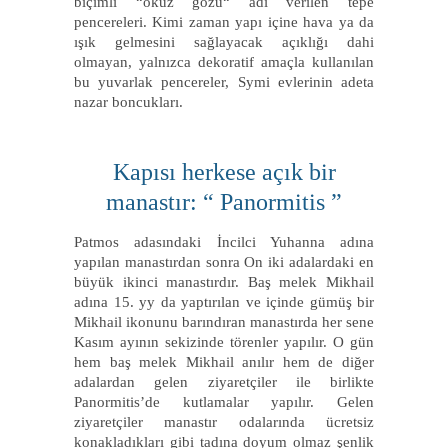
biçimli “öküz gözü“ adı verilen tepe
pencereleri. Kimi zaman yapı içine hava ya da
ışık gelmesini sağlayacak açıklığı dahi
olmayan, yalnızca dekoratif amaçla kullanılan
bu yuvarlak pencereler, Symi evlerinin adeta
nazar boncukları.
Kapısı herkese açık bir
manastır: “ Panormitis ”
Patmos adasındaki İncilci Yuhanna adına
yapılan manastırdan sonra On iki adalardaki en
büyük ikinci manastırdır. Baş melek Mikhail
adına 15. yy da yaptırılan ve içinde gümüş bir
Mikhail ikonunu barındıran manastırda her sene
Kasım ayının sekizinde törenler yapılır. O gün
hem baş melek Mikhail anılır hem de diğer
adalardan gelen ziyaretçiler ile birlikte
Panormitis’de kutlamalar yapılır. Gelen
ziyaretçiler manastır odalarında ücretsiz
konakladıkları gibi tadına doyum olmaz şenlik