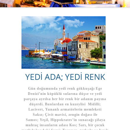
YEDİ ADA; YEDİ RENK
Gün doğumunda yedi renk gökkuşağı Ege
Denizi’nin köpüklü sularına düşse ve yedi
parçaya ayrılsa her bir renk bir adanın payına
düşerdi. Bunlardan en kuzeylisi Midilli;
Lacivert, Yunanlı armatörlerin memleketi
Sakız; Çivit mavisi, zengin doğası ile
Samos; Yeşil, Hippokrates’in sunacağı şifaya
muhtaç insanların adası Kos; Sarı, bir çocuk