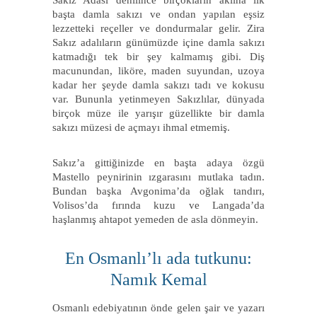
Sakız Adası denilince birçokların aklına ilk
başta damla sakızı ve ondan yapılan eşsiz
lezzetteki reçeller ve dondurmalar gelir. Zira
Sakız adalıların günümüzde içine damla sakızı
katmadığı tek bir şey kalmamış gibi. Diş
macunundan, liköre, maden suyundan, uzoya
kadar her şeyde damla sakızı tadı ve kokusu
var. Bununla yetinmeyen Sakızlılar, dünyada
birçok müze ile yarışır güzellikte bir damla
sakızı müzesi de açmayı ihmal etmemiş.
Sakız’a gittiğinizde en başta adaya özgü
Mastello peynirinin ızgarasını mutlaka tadın.
Bundan başka Avgonima’da oğlak tandırı,
Volisos’da fırında kuzu ve Langada’da
haşlanmış ahtapot yemeden de asla dönmeyin.
En Osmanlı’lı ada tutkunu:
Namık Kemal
Osmanlı edebiyatının önde gelen şair ve yazarı