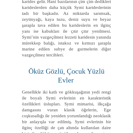
karides gelir. Hani bazılarının çim çim dedikleri
karideslerden daha küçük Symi karideslerinin
tadı bir başkadır. Az miktarda sarımsak,
zeytinyağı, kaya tuzu, deniz suyu ve beyaz
şarapla tava edilen bu karideslerin en ilginç
yanı ise kabukları ile çıtır çıtır yenilmesi.
Symi’nin vazgeçilmez lezzeti karidesin yanında
mürekkep balığı, istakoz ve kırmızı şarapla
marine edilen subye de gurmelerin diğer
vazgeçilmez tercihleri.
Öküz Gözlü, Çocuk Yüzlü
Evler
Genellikle iki katlı ve gökkuşağının yedi rengi
ile boyalı Symi evlerinin en karakteristik
özellikleri üslupları. Symi mimarisi, ilkçağa
damgasını vuran klasik öğelerin, Ege
coşkusallığı ile yeniden yorumlandığı neoklasik
bir anlayışla var edilmiş. Symi evlerinin bir
ilginç özelliği de çatı altında kullanılan daire