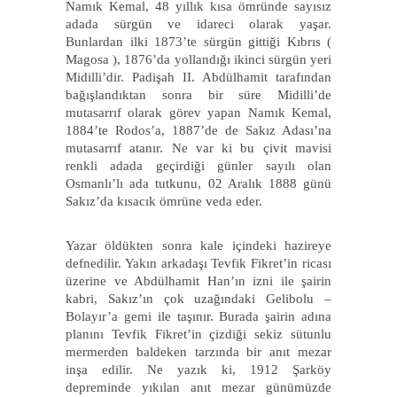
Namık Kemal, 48 yıllık kısa ömründe sayısız
adada sürgün ve idareci olarak yaşar.
Bunlardan ilki 1873’te sürgün gittiği Kıbrıs (
Magosa ), 1876’da yollandığı ikinci sürgün yeri
Midilli’dir. Padişah II. Abdülhamit tarafından
bağışlandıktan sonra bir süre Midilli’de
mutasarrıf olarak görev yapan Namık Kemal,
1884’te Rodos’a, 1887’de de Sakız Adası’na
mutasarrıf atanır. Ne var ki bu çivit mavisi
renkli adada geçirdiği günler sayılı olan
Osmanlı’lı ada tutkunu, 02 Aralık 1888 günü
Sakız’da kısacık ömrüne veda eder.
Yazar öldükten sonra kale içindeki hazireye
defnedilir. Yakın arkadaşı Tevfik Fikret’in ricası
üzerine ve Abdülhamit Han’ın izni ile şairin
kabri, Sakız’ın çok uzağındaki Gelibolu –
Bolayır’a gemi ile taşınır. Burada şairin adına
planını Tevfik Fikret’in çizdiği sekiz sütunlu
mermerden baldeken tarzında bir anıt mezar
inşa edilir. Ne yazık ki, 1912 Şarköy
depreminde yıkılan anıt mezar günümüzde