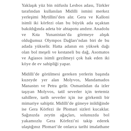
Yaklaşık yüz bin nüfuslu Lesbos adası, Türkler
tarafından kullanılan Midilli ismini merkez
yerleşimi Mytillini’den alır. Gera ve Kalloni
isimli iki körfezi olan bu büyük ada uçaktan
bakıldığında adeta bir ahtapotu andırır. Anadolu
ve Kıta Yunanistan’da görmeye alışık
olduğumuz Olympos Dağları’ndan biri de bu
adada yükselir. Hatta adanın en yüksek dağı
olan bol meşeli ve kestaneli bu dağ, Asomatos
ve Agiasos isimli gezilmeyi çok hak eden iki
köye de ev sahipliği yapar.
Midilli’de görülmesi gereken yerlerin başında
kuzeyde yer alan Molyvos, Mandamados
Manastırı ve Petra gelir. Osmanlıdan da izler
taşıyan Molyvos, tatil severler için tertemiz
sahillere, tarih severler için ise görkemli bir
mimariye sahiptir. Midilli’de güneye inildiğinde
ise Gera Körfezi ile Plomari sizleri kucaklar.
Sağınızda zeytin ağaçları, solunuzda bol
yakamozlu Gera Körfezi’ni takip ederek
ulaştığınız Plomari’de onlarca tarihi imalathane