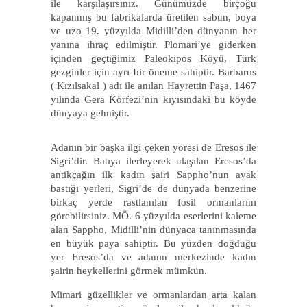
ile karşılaşırsınız. Günümüzde birçoğu
kapanmış bu fabrikalarda üretilen sabun, boya
ve uzo 19. yüzyılda Midilli’den dünyanın her
yanına ihraç edilmiştir. Plomari’ye giderken
içinden geçtiğimiz Paleokipos Köyü, Türk
gezginler için ayrı bir öneme sahiptir. Barbaros
( Kızılsakal ) adı ile anılan Hayrettin Paşa, 1467
yılında Gera Körfezi’nin kıyısındaki bu köyde
dünyaya gelmiştir.
Adanın bir başka ilgi çeken yöresi de Eresos ile
Sigri’dir. Batıya ilerleyerek ulaşılan Eresos’da
antikçağın ilk kadın şairi Sappho’nun ayak
bastığı yerleri, Sigri’de de dünyada benzerine
birkaç yerde rastlanılan fosil ormanlarını
görebilirsiniz. MÖ. 6 yüzyılda eserlerini kaleme
alan Sappho, Midilli’nin dünyaca tanınmasında
en büyük paya sahiptir. Bu yüzden doğduğu
yer Eresos’da ve adanın merkezinde kadın
şairin heykellerini görmek mümkün.
Mimari güzellikler ve ormanlardan arta kalan