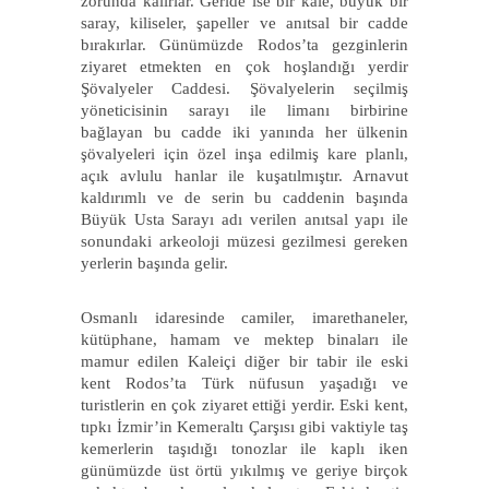
zorunda kalırlar. Geride ise bir kale, büyük bir
saray, kiliseler, şapeller ve anıtsal bir cadde
bırakırlar. Günümüzde Rodos’ta gezginlerin
ziyaret etmekten en çok hoşlandığı yerdir
Şövalyeler Caddesi. Şövalyelerin seçilmiş
yöneticisinin sarayı ile limanı birbirine
bağlayan bu cadde iki yanında her ülkenin
şövalyeleri için özel inşa edilmiş kare planlı,
açık avlulu hanlar ile kuşatılmıştır. Arnavut
kaldırımlı ve de serin bu caddenin başında
Büyük Usta Sarayı adı verilen anıtsal yapı ile
sonundaki arkeoloji müzesi gezilmesi gereken
yerlerin başında gelir.
Osmanlı idaresinde camiler, imarethaneler,
kütüphane, hamam ve mektep binaları ile
mamur edilen Kaleiçi diğer bir tabir ile eski
kent Rodos’ta Türk nüfusun yaşadığı ve
turistlerin en çok ziyaret ettiği yerdir. Eski kent,
tıpkı İzmir’in Kemeraltı Çarşısı gibi vaktiyle taş
kemerlerin taşıdığı tonozlar ile kaplı iken
günümüzde üst örtü yıkılmış ve geriye birçok