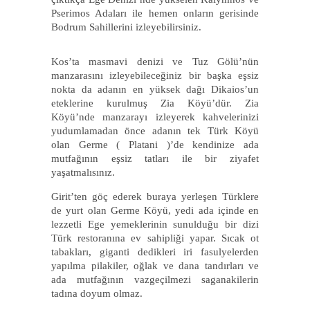
Pserimos Adaları ile hemen onların gerisinde
Bodrum Sahillerini izleyebilirsiniz.
Kos’ta masmavi denizi ve Tuz Gölü’nün
manzarasını izleyebileceğiniz bir başka eşsiz
nokta da adanın en yüksek dağı Dikaios’un
eteklerine kurulmuş Zia Köyü’dür. Zia
Köyü’nde manzarayı izleyerek kahvelerinizi
yudumlamadan önce adanın tek Türk Köyü
olan Germe ( Platani )’de kendinize ada
mutfağının eşsiz tatları ile bir ziyafet
yaşatmalısınız.
Girit’ten göç ederek buraya yerleşen Türklere
de yurt olan Germe Köyü, yedi ada içinde en
lezzetli Ege yemeklerinin sunulduğu bir dizi
Türk restoranına ev sahipliği yapar. Sıcak ot
tabakları, giganti dedikleri iri fasulyelerden
yapılma pilakiler, oğlak ve dana tandırları ve
ada mutfağının vazgeçilmezi saganakilerin
tadına doyum olmaz.