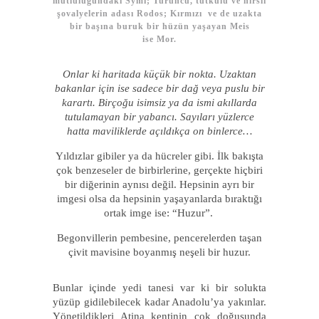
mutluluğundaki Symi; Turuncu, tutkulu ve hırslı
şovalyelerin adası Rodos; Kırmızı ve de uzakta
bir başına buruk bir hüzün yaşayan Meis
ise Mor.
Onlar ki haritada küçük bir nokta. Uzaktan
bakanlar için ise sadece bir dağ veya puslu bir
karartı. Birçoğu isimsiz ya da ismi akıllarda
tutulamayan bir yabancı. Sayıları yüzlerce
hatta maviliklerde açıldıkça on binlerce…
Yıldızlar gibiler ya da hücreler gibi. İlk bakışta
çok benzeseler de birbirlerine, gerçekte hiçbiri
bir diğerinin aynısı değil. Hepsinin ayrı bir
imgesi olsa da hepsinin yaşayanlarda bıraktığı
ortak imge ise: “Huzur”.
Begonvillerin pembesine, pencerelerden taşan
çivit mavisine boyanmış neşeli bir huzur.
Bunlar içinde yedi tanesi var ki bir solukta
yüzüp gidilebilecek kadar Anadolu’ya yakınlar.
Yönetildikleri Atina kentinin çok doğusunda