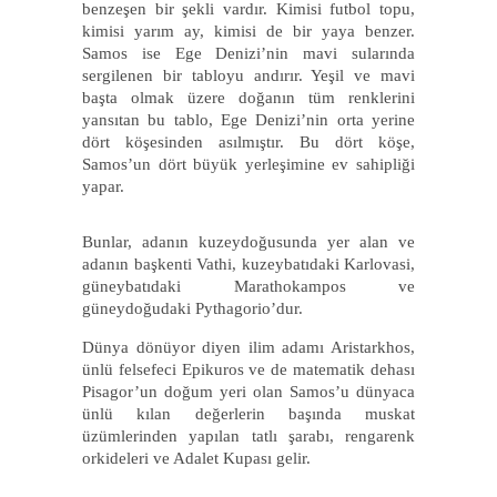
benzeşen bir şekli vardır. Kimisi futbol topu,
kimisi yarım ay, kimisi de bir yaya benzer.
Samos ise Ege Denizi’nin mavi sularında
sergilenen bir tabloyu andırır. Yeşil ve mavi
başta olmak üzere doğanın tüm renklerini
yansıtan bu tablo, Ege Denizi’nin orta yerine
dört köşesinden asılmıştır. Bu dört köşe,
Samos’un dört büyük yerleşimine ev sahipliği
yapar.
Bunlar, adanın kuzeydoğusunda yer alan ve
adanın başkenti Vathi, kuzeybatıdaki Karlovasi,
güneybatıdaki Marathokampos ve
güneydoğudaki Pythagorio’dur.
Dünya dönüyor diyen ilim adamı Aristarkhos,
ünlü felsefeci Epikuros ve de matematik dehası
Pisagor’un doğum yeri olan Samos’u dünyaca
ünlü kılan değerlerin başında muskat
üzümlerinden yapılan tatlı şarabı, rengarenk
orkideleri ve Adalet Kupası gelir.