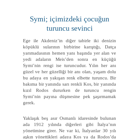
Symi; içimizdeki çocuğun
turuncu sevinci
Ege ile Akdeniz’in diğer tabirle iki denizin
köpüklü sularının birbirine karıştığı, Datça
yarımadasının hemen yanı başında yer alan ve
yedi adaların Meis’den sonra en küçüğü
Symi’nin rengi ise turuncudur. Yılın her anı
güzel ve her güzelliği bir anı olan, yaşam dolu
bu adaya en yakışan renk elbette turuncu. Bir
bakıma bir yanında sarı renkli Kos, bir yanında
kızıl Rodos dururken de turuncu rengin
Symi’nin payına düşmesine pek şaşırmamak
gerek.
Yaklaşık beş asır Osmanlı idaresinde bulunan
ada 1912 yılında diğerleri gibi İtalya’nın
yönetimine girer. Ne var ki, İtalyanlar 30 yılı
aşkın yönettikleri adaya Kos ya da Rodos’da