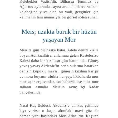
Kelebekler Vadisi’dir. Bilhassa Temmuz ve
Ağustos aylarında sayısı artan binlerce volkan
kelebeğine yuva olan bu vadi, gezginler için
kelimenin tam manasıyla bir görsel şölen sunar.
Meis; uzakta buruk bir hüzün
yaşayan Mor
Meis’te gün bir başka batar. Adeta denizi kızıla
boyar. Adı kızılhisar anlamına gelen Kastelorizo
Kalesi daha bir kızıllaşır gün batımında. Güneş
yavaş yavaş Akdeniz’in serin sularına batarken
denizin köpüklü mavisi, güneşin kızılına karışır
ve mora boyanır ufukta her şey. İlkbaharda mor
mor açar erguvanlar, sonbaharda ise mor mor
sallanır asmalar Meis’in avuç içi kadar
bahçelerinde.
Nasıl Kaş Beldesi, Akdeniz’e bir kaş şeklinde
kıyı verirse o kaşın altındaki mavi göz de
hemen yanı başındaki Meis Adası’dır. Kaş’tan