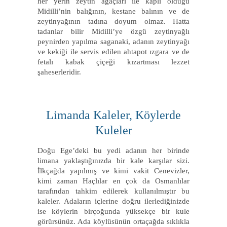
her yerin zeytin ağaçları ile kaplı olduğu
Midilli’nin balığının, kestane balının ve de
zeytinyağının tadına doyum olmaz. Hatta
tadanlar bilir Midilli’ye özgü zeytinyağlı
peynirden yapılma saganaki, adanın zeytinyağı
ve kekiği ile servis edilen ahtapot ızgara ve de
fetalı kabak çiçeği kızartması lezzet
şaheserleridir.
Limanda Kaleler, Köylerde
Kuleler
Doğu Ege’deki bu yedi adanın her birinde
limana yaklaştığınızda bir kale karşılar sizi.
İlkçağda yapılmış ve kimi vakit Cenevizler,
kimi zaman Haçlılar en çok da Osmanlılar
tarafından tahkim edilerek kullanılmıştır bu
kaleler. Adaların içlerine doğru ilerlediğinizde
ise köylerin birçoğunda yüksekçe bir kule
görürsünüz. Ada köylüsünün ortaçağda sıklıkla