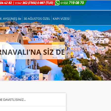
M. AYGÜNEŞ ile
30 AĞUSTOS ÖZEL
KAPI VİZESİ
RNAVALI’NA SİZ DE
 DAVETLİSİNİZ...