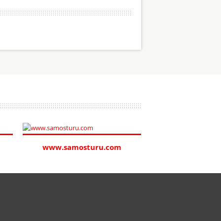
www.samosturu.com
www.simitu