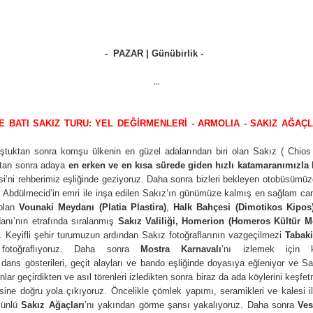
- PAZAR | Günübirlik -
...
 BATI SAKIZ TURU: YEL DEĞİRMENLERİ - ARMOLIA - SAKIZ AĞAÇ
uktan sonra komşu ülkenin en güzel adalarından biri olan Sakız ( Chios 
ıktan sonra adaya
en erken ve en kısa sürede giden hızlı katamaranımızla
k
i’ni rehberimiz eşliğinde geziyoruz. Daha sonra bizleri bekleyen otobüsümüzd
n Abdülmecid’in emri ile inşa edilen Sakız’ın günümüze kalmış en sağlam ca
 olan
Vounaki Meydanı (Platia Plastira)
,
Halk Bahçesi (Dimotikos Kipos
nı’nın etrafında sıralanmış
Sakız Valiliği, Homerion (Homeros Kültür M
 Keyifli şehir turumuzun ardından Sakız fotoğraflarının vazgeçilmezi
Tabak
 fotoğraflıyoruz. Daha sonra
Mostra Karnavalı
’nı izlemek için 
 dans gösterileri, geçit alayları ve bando eşliğinde doyasıya eğleniyor ve S
anlar geçirdikten ve asıl törenleri izledikten sonra biraz da ada köylerini keş
sine doğru yola çıkıyoruz. Öncelikle çömlek yapımı, seramikleri ve kalesi i
 ünlü
Sakız Ağaçları
’nı yakından görme şansı yakalıyoruz. Daha sonra
Ve