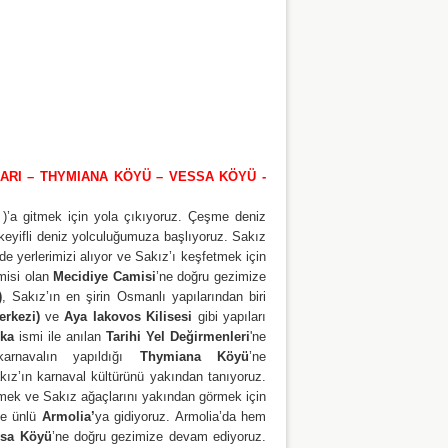
LARI – THYMIANA KÖYÜ – VESSA KÖYÜ -
)’a gitmek için yola çıkıyoruz. Çeşme deniz
eyifli deniz yolculuğumuza başlıyoruz. Sakız
e yerlerimizi alıyor ve Sakız’ı keşfetmek için
misi olan
Mecidiye Camisi
’ne doğru gezimize
)
, Sakız’ın en şirin Osmanlı yapılarından biri
erkezi)
ve
Aya Iakovos Kilisesi
gibi yapıları
ika
ismi ile anılan
Tarihi Yel Değirmenleri
'ne
karnavalın yapıldığı
Thymiana Köyü
’ne
akız’ın karnaval kültürünü yakından tanıyoruz.
fetmek ve Sakız ağaçlarını yakından görmek için
le ünlü
Armolia’
ya gidiyoruz. Armolia’da hem
ssa Köyü
’ne doğru gezimize devam ediyoruz.