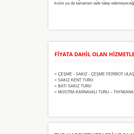
kısmi ya da tamamen iade talep edemeyeceğini s
FİYATA DAHİL OLAN HİZMETL
< ÇEŞME - SAKIZ - ÇEŞME FERİBOT ULAŞ
< SAKIZ KENT TURU
< BATI SAKIZ TURU
< MOSTRA KARNAVALI TURU – THYMIANA