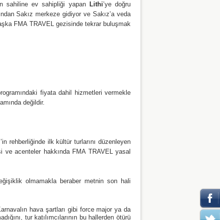
en sahiline ev sahipliği yapan
Lithi
’ye doğru
rdından Sakız merkeze gidiyor ve Sakız’a veda
r başka FMA TRAVEL gezisinde tekrar buluşmak
rogramındaki fiyata dahil hizmetleri vermekle
amında değildir.
n rehberliğinde ilk kültür turlarını düzenleyen
kişi ve acenteler hakkında FMA TRAVEL yasal
eğişiklik olmamakla beraber metnin son hali
arnavalın hava şartları gibi force major ya da
ığını, tur katılımcılarının bu hallerden ötürü