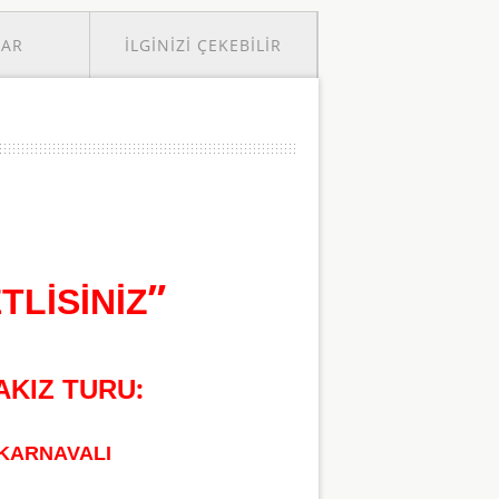
LAR
İLGINIZI ÇEKEBILIR
”
TLİSİNİZ
:
AKIZ TURU
 KARNAVALI