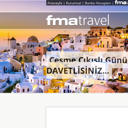
Anasayfa
|
Kurumsal
|
Banka Hesapları
|
Çeşme Çıkışlı Gün
DAVETLİSİNİZ...