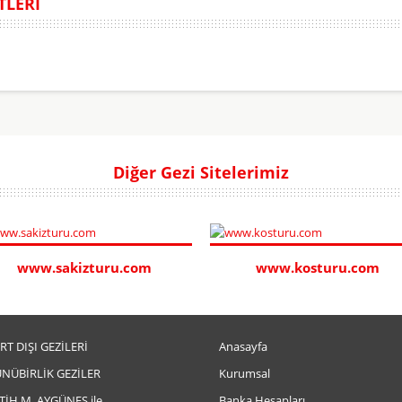
TLERİ
Diğer Gezi Sitelerimiz
www.sakizturu.com
www.kosturu.com
RT DIŞI GEZİLERİ
Anasayfa
NÜBİRLİK GEZİLER
Kurumsal
TİH M. AYGÜNEŞ ile
Banka Hesapları