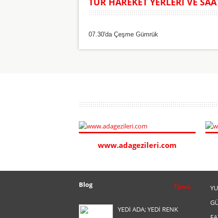
TUR HAREKET YERLERİ VE SAA
07.30'da Çeşme Gümrük
www.adagezileri.com
Blog
Tümü
YU
GÜ
YEDİ ADA; YEDİ RENK
FA