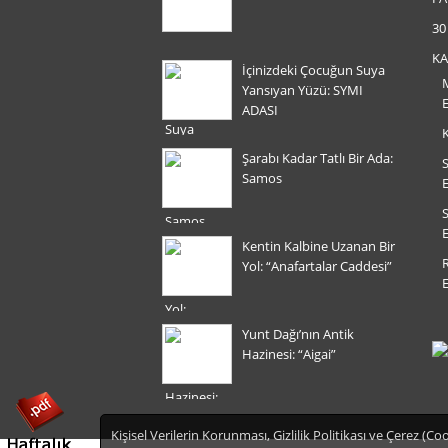
30
KA
İçinizdeki Çocuğun Suya
M
Yansıyan Yüzü: SYMI
ADASI
K
Şarabı Kadar Tatlı Bir Ada:
S
Samos
Kentin Kalbine Uzanan Bir
Yol: “Anafartalar Caddesi”
Yunt Dağı’nın Antik
Hazinesi: “Aigai”
Kişisel Verilerin Korunması, Gizlilik Politikası ve Çerez (Co