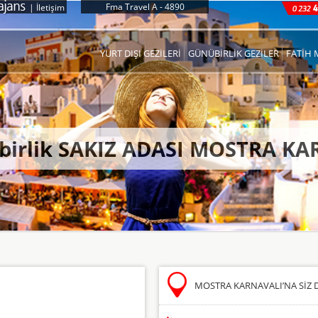
Fma Travel A - 4890
|
İletişim
YURT DIŞI GEZİLERİ
GÜNÜBİRLİK GEZİLER
FATİH 
übirlik SAKIZ ADASI MOSTRA KA
MOSTRA KARNAVALI’NA SİZ DE