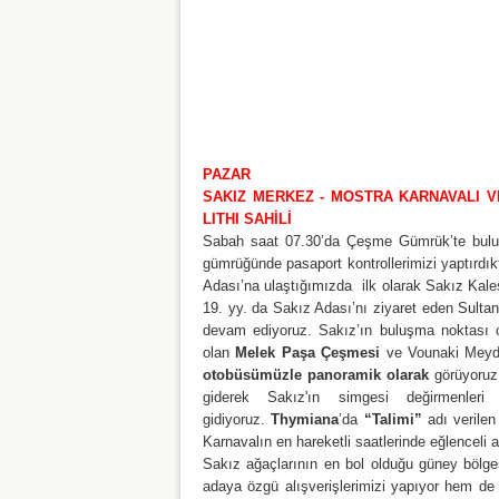
PAZAR
SAKIZ MERKEZ - MOSTRA KARNAVALI VE
LITHI SAHİLİ
Sabah saat 07.30’da Çeşme Gümrük’te buluşt
gümrüğünde pasaport kontrollerimizi yaptırd
Adası’na ulaştığımızda ilk olarak Sakız Kales
19. yy. da Sakız Adası’nı ziyaret eden Sulta
devam ediyoruz. Sakız’ın buluşma noktası
olan
Melek Paşa Çeşmesi
ve Vounaki Meyda
otobüsümüzle panoramik olarak
görüyoruz.
giderek Sakız'ın simgesi değirmenleri
gidiyoruz.
Thymiana
’da
“Talimi”
adı verilen
Karnavalın en hareketli saatlerinde eğlenceli 
Sakız ağaçlarının en bol olduğu güney bölge
adaya özgü alışverişlerimizi yapıyor hem de