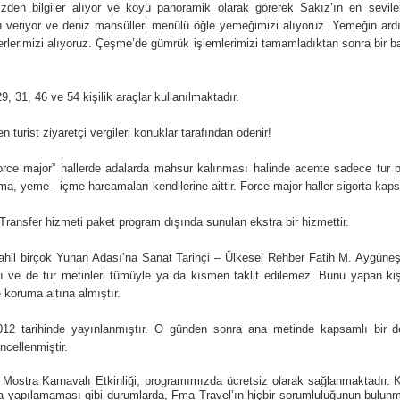
mizden bilgiler alıyor ve köyü panoramik olarak görerek Sakız’ın en sevil
lası veriyor ve deniz mahsülleri menülü öğle yemeğimizi alıyoruz. Yemeğin a
 yerlerimizi alıyoruz. Çeşme’de gümrük işlemlerimizi tamamladıktan sonra bi
9, 31, 46 ve 54 kişilik araçlar kullanılmaktadır.
n turist ziyaretçi vergileri konuklar tarafından ödenir!
“force major” hallerde adalarda mahsur kalınması halinde acente sadece tur p
a, yeme - içme harcamaları kendilerine aittir. Force major haller sigorta kaps
. Transfer hizmeti paket program dışında sunulan ekstra bir hizmettir.
dahil birçok Yunan Adası’na Sanat Tarihçi – Ülkesel Rehber Fatih M. Aygüneş’i
arı ve de tur metinleri tümüyle ya da kısmen taklit edilemez. Bunu yapan 
 koruma altına almıştır.
012 tarihinde yayınlanmıştır. O günden sonra ana metinde kapsamlı bir d
ncellenmiştir.
n Mostra Karnavalı Etkinliği, programımızda ücretsiz olarak sağlanmaktadır. K
a yapılamaması gibi durumlarda, Fma Travel’ın hiçbir sorumluluğunun bulunmad