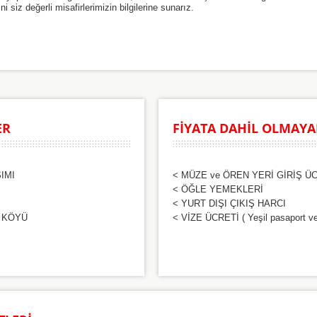
iz değerli misafirlerimizin bilgilerine sunarız.
ER
FİYATA DAHİL OLMAYA
IMI
< MÜZE ve ÖREN YERİ GİRİŞ Ü
< ÖĞLE YEMEKLERİ
< YURT DIŞI ÇIKIŞ HARCI
 KÖYÜ
< VİZE ÜCRETİ ( Yeşil pasaport ve