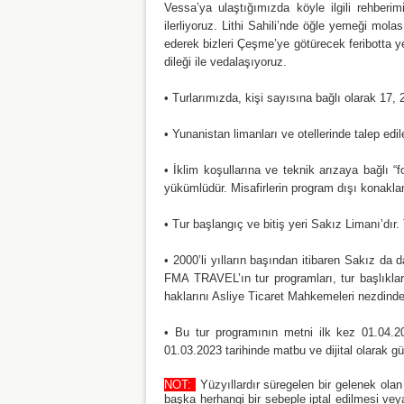
Vessa’ya ulaştığımızda köyle ilgili rehberi
ilerliyoruz. Lithi Sahili’nde öğle yemeği mo
ederek bizleri Çeşme’ye götürecek feribotta
dileği ile vedalaşıyoruz.
• Turlarımızda, kişi sayısına bağlı olarak 17, 2
• Yunanistan limanları ve otellerinde talep edile
• İklim koşullarına ve teknik arızaya bağlı 
yükümlüdür. Misafirlerin program dışı konaklam
• Tur başlangıç ve bitiş yeri Sakız Limanı’dır
• 2000’li yılların başından itibaren Sakız da 
FMA TRAVEL’ın tur programları, tur başlıkl
haklarını Asliye Ticaret Mahkemeleri nezdinde
• Bu tur programının metni ilk kez 01.04.2
01.03.2023 tarihinde matbu ve dijital olarak gü
NOT:
Yüzyıllardır süregelen bir gelenek ola
başka herhangi bir sebeple iptal edilmesi vey