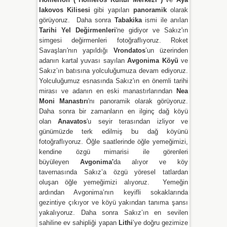
Iakovos Kilisesi
gibi yapıları
panoramik
olarak
görüyoruz. Daha sonra
Tabakika
ismi ile anılan
Tarihi Yel Değirmenleri
'ne gidiyor ve Sakız'ın
simgesi değirmenleri fotoğraflıyoruz. Roket
Savaşları'nın yapıldığı
Vrondatos
’un üzerinden
adanın kartal yuvası sayılan
Avgonima Köyü
ve
Sakız’ın batısına yolculuğumuza devam ediyoruz.
Yolculuğumuz esnasında Sakız'ın en önemli tarihi
mirası ve adanın en eski manastırlarından
Nea
Moni Manastırı
'nı panoramik olarak görüyoruz.
Daha sonra bir zamanların en ilginç dağ köyü
olan
Anavatos
'u seyir terasından izliyor ve
günümüzde terk edilmiş bu dağ köyünü
fotoğraflıyoruz. Öğle saatlerinde öğle yemeğimizi,
kendine özgü mimarisi ile görenleri
büyüleyen
Avgonima'
da alıyor ve köy
tavernasında Sakız’a özgü yöresel tatlardan
oluşan öğle yemeğimizi alıyoruz. Yemeğin
ardından Avgonima’nın keyifli sokaklarında
gezintiye çıkıyor ve köyü yakından tanıma şansı
yakalıyoruz. Daha sonra Sakız’ın en sevilen
sahiline ev sahipliği yapan
Lithi
’ye doğru gezimize