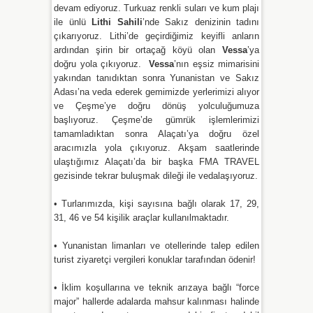
devam ediyoruz. Turkuaz renkli suları ve kum plajı
ile ünlü
Lithi Sahili
’nde Sakız denizinin tadını
çıkarıyoruz. Lithi’de geçirdiğimiz keyifli anların
ardından şirin bir ortaçağ köyü olan
Vessa
’ya
doğru yola çıkıyoruz.
Vessa
’nın eşsiz mimarisini
yakından tanıdıktan sonra Yunanistan ve Sakız
Adası’na veda ederek gemimizde yerlerimizi alıyor
ve Çeşme’ye doğru dönüş yolculuğumuza
başlıyoruz. Çeşme’de gümrük işlemlerimizi
tamamladıktan sonra Alaçatı’ya doğru özel
aracımızla yola çıkıyoruz. Akşam saatlerinde
ulaştığımız Alaçatı’da bir başka FMA TRAVEL
gezisinde tekrar buluşmak dileği ile vedalaşıyoruz.
• Turlarımızda, kişi sayısına bağlı olarak 17, 29,
31, 46 ve 54 kişilik araçlar kullanılmaktadır.
• Yunanistan limanları ve otellerinde talep edilen
turist ziyaretçi vergileri konuklar tarafından ödenir!
• İklim koşullarına ve teknik arızaya bağlı “force
major” hallerde adalarda mahsur kalınması halinde