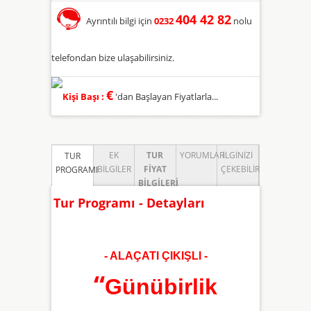
404 42 82
Ayrıntılı bilgi için
0232
nolu
telefondan bize ulaşabilirsiniz.
€
Kişi Başı :
'dan Başlayan Fiyatlarla...
EK
TUR
YORUMLAR
İLGINIZI
TUR
BILGILER
FIYAT
ÇEKEBILIR
PROGRAMI
BILGILERI
Tur Programı - Detayları
- ALAÇATI ÇIKIŞLI -
“
Günübirlik