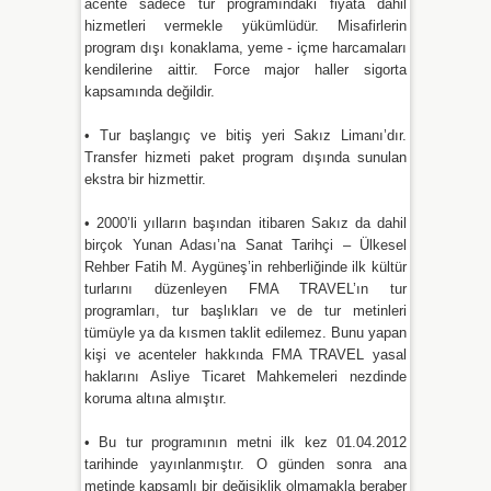
acente sadece tur programındaki fiyata dahil
hizmetleri vermekle yükümlüdür. Misafirlerin
program dışı konaklama, yeme - içme harcamaları
kendilerine aittir. Force major haller sigorta
kapsamında değildir.
• Tur başlangıç ve bitiş yeri Sakız Limanı’dır.
Transfer hizmeti paket program dışında sunulan
ekstra bir hizmettir.
• 2000’li yılların başından itibaren Sakız da dahil
birçok Yunan Adası’na Sanat Tarihçi – Ülkesel
Rehber Fatih M. Aygüneş’in rehberliğinde ilk kültür
turlarını düzenleyen FMA TRAVEL’ın tur
programları, tur başlıkları ve de tur metinleri
tümüyle ya da kısmen taklit edilemez. Bunu yapan
kişi ve acenteler hakkında FMA TRAVEL yasal
haklarını Asliye Ticaret Mahkemeleri nezdinde
koruma altına almıştır.
• Bu tur programının metni ilk kez 01.04.2012
tarihinde yayınlanmıştır. O günden sonra ana
metinde kapsamlı bir değişiklik olmamakla beraber