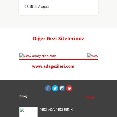
08.15’de Alaçatı
Diğer Gezi Sitelerimiz
www.adagezileri.com
www.sa
Blog
Tümü
YEDİ ADA; YEDİ RENK