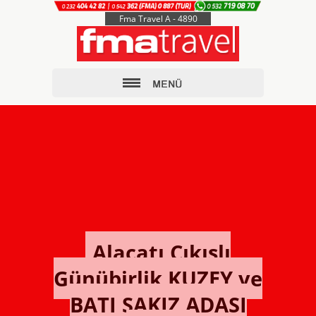
Fma Travel A - 4890
Alaçatı Çıkışlı
Günübirlik KUZEY ve
BATI SAKIZ ADASI