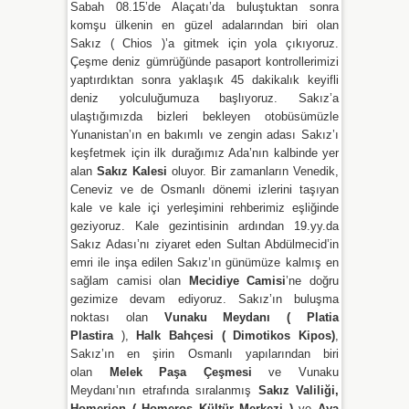
Sabah 08.15’de Alaçatı’da buluştuktan sonra
komşu ülkenin en güzel adalarından biri olan
Sakız ( Chios )’a gitmek için yola çıkıyoruz.
Çeşme deniz gümrüğünde pasaport kontrollerimizi
yaptırdıktan sonra yaklaşık 45 dakikalık keyifli
deniz yolculuğumuza başlıyoruz. Sakız’a
ulaştığımızda bizleri bekleyen otobüsümüzle
Yunanistan’ın en bakımlı ve zengin adası Sakız’ı
keşfetmek için ilk durağımız Ada’nın kalbinde yer
alan
Sakız Kalesi
oluyor. Bir zamanların Venedik,
Ceneviz ve de Osmanlı dönemi izlerini taşıyan
kale ve kale içi yerleşimini rehberimiz eşliğinde
geziyoruz. Kale gezintisinin ardından 19.yy.da
Sakız Adası’nı ziyaret eden Sultan Abdülmecid’in
emri ile inşa edilen Sakız’ın günümüze kalmış en
sağlam camisi olan
Mecidiye Camisi
’ne doğru
gezimize devam ediyoruz. Sakız’ın buluşma
noktası olan
Vunaku Meydanı ( Platia
Plastira
),
Halk Bahçesi ( Dimotikos Kipos)
,
Sakız’ın en şirin Osmanlı yapılarından biri
olan
Melek Paşa Çeşmesi
ve Vunaku
Meydanı’nın etrafında sıralanmış
Sakız Valiliği,
Homerion ( Homeros Kültür Merkezi )
ve
Aya