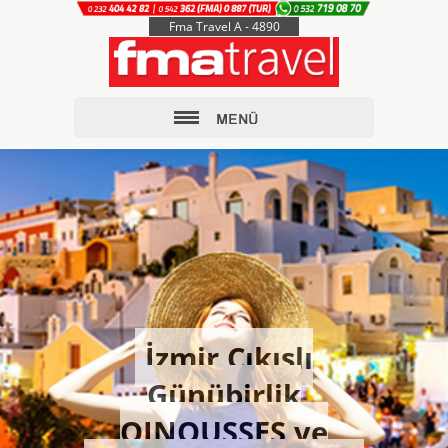
Fma Travel A - 4890
İzmir Çıkışlı
Günübirlik
OINOUSSES ve