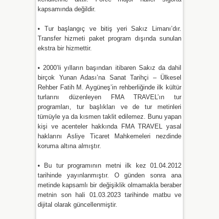
kapsamında değildir.
• Tur başlangıç ve bitiş yeri Sakız Limanı’dır.
Transfer hizmeti paket program dışında sunulan
ekstra bir hizmettir.
• 2000’li yılların başından itibaren Sakız da dahil
birçok Yunan Adası’na Sanat Tarihçi – Ülkesel
Rehber Fatih M. Aygüneş’in rehberliğinde ilk kültür
turlarını düzenleyen FMA TRAVEL’ın tur
programları, tur başlıkları ve de tur metinleri
tümüyle ya da kısmen taklit edilemez. Bunu yapan
kişi ve acenteler hakkında FMA TRAVEL yasal
haklarını Asliye Ticaret Mahkemeleri nezdinde
koruma altına almıştır.
• Bu tur programının metni ilk kez 01.04.2012
tarihinde yayınlanmıştır. O günden sonra ana
metinde kapsamlı bir değişiklik olmamakla beraber
metnin son hali 01.03.2023 tarihinde matbu ve
dijital olarak güncellenmiştir.