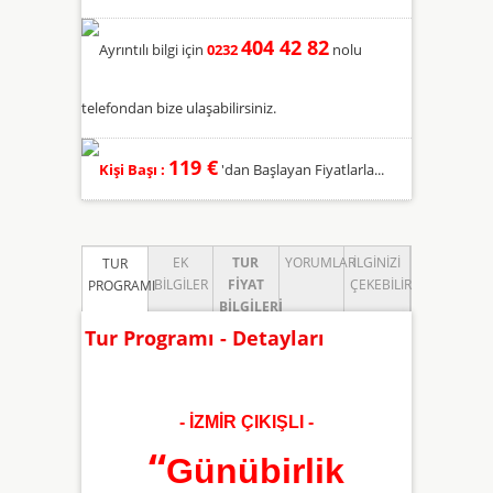
404 42 82
Ayrıntılı bilgi için
0232
nolu
telefondan bize ulaşabilirsiniz.
119 €
Kişi Başı :
'dan Başlayan Fiyatlarla...
EK
TUR
YORUMLAR
İLGINIZI
TUR
BILGILER
FIYAT
ÇEKEBILIR
PROGRAMI
BILGILERI
Tur Programı - Detayları
- İZMİR ÇIKIŞLI -
“
Günübirlik