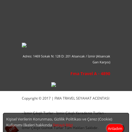
Adres: 1469 Sokak N: 128 D: 201 Alsancak / İzmir (Alsancak
Garı Karşısı)
Fma Travel A - 4890
Copyright © 2017 | FMA TRAVEL SEYAHAT ACENTASI
- İzmir Çıkışlı Turlar - İzmir Çıkışlı Karadeniz Turları -
Kişisel Verilerin Korunması, Gizlilik Politikası ve Çerez (Cookie)
Kullanımı İlkeleri hakkında
Detaylı Bilgi
İzmir Çıkışlı Günlük Turlar Tüm Hakları Saklıdır.
Anladım