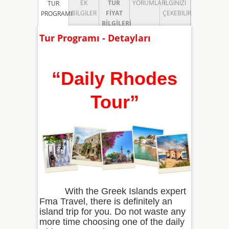
EK
TUR
YORUMLAR
İLGINIZI
TUR
BILGILER
FIYAT
ÇEKEBILIR
PROGRAMI
BILGILERI
Tur Programı - Detayları
“Daily Rhodes
Tour
”
With the Greek Islands expert
Fma Travel, there is definitely an
island trip for you. Do not waste any
more time choosing one of the daily