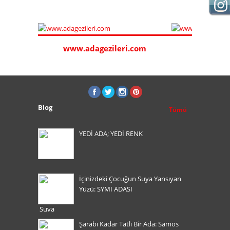
dagezileri.com
www.sakizturu.com
Blog
Tümü
YEDİ ADA; YEDİ RENK
İçinizdeki Çocuğun Suya Yansıyan
Yüzü: SYMI ADASI
Şarabı Kadar Tatlı Bir Ada: Samos