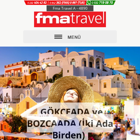
Fma Travel A - 4890
GÖKÇEADA ve
BOZCAADA (İki Ada
Birden)