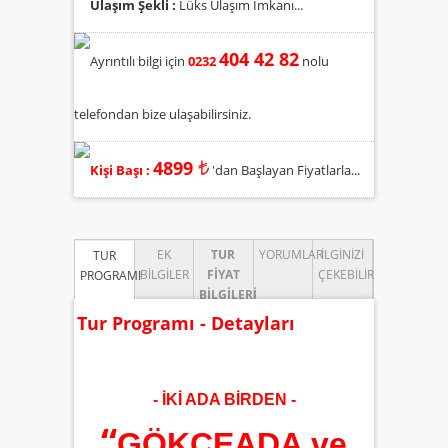
Ulaşım Şekli :
Lüks Ulaşım İmkanı...
404 42 82
Ayrıntılı bilgi için
0232
nolu
telefondan bize ulaşabilirsiniz.
4899
₺
Kişi Başı :
'dan Başlayan Fiyatlarla...
EK
TUR
YORUMLAR
İLGINIZI
TUR
BILGILER
FIYAT
ÇEKEBILIR
PROGRAMI
BILGILERI
Tur Programı - Detayları
- İKİ ADA BİRDEN -
“
GÖKÇEADA ve