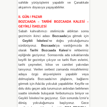
sahilde yürüyüşlerini yapabilir ve Çanakkale
akşamını doyasıya yaşayabilirler.
II. GÜN / PAZAR
BOZCAADA – TARİHİ BOZCAADA KALESİ –
GEYİKLİ İSKELESİ
Sabah kahvaltımızı otelimizde aldıktan sonra
gezimizin ikinci adası
Bozcaada
’ya gitmek için
Geyikli
İskelesi
’ne doğru yolculuğumuzu
sürdürüyoruz.
Bozcaada
’ya vardığımızda ilk
olarak
Tarihi Bozcaada Kalesi
’ni rehberimiz
eşliğinde geziyoruz. Sonrasında ada sokaklarında
keyifli bir gezintiye çıkıyor ve tarihi Rum evlerini,
tarihi çeşmeleri, kilise ve camileri yakından
tanıyoruz. Verilen serbest zamanda misafirlerimiz
adaya özgü alışverişlerini yapabilir veya
dolmuşlarla Bozcaada’nın plajlarını, bağlarını
görmek için Ada’da yolculuk yapabilirler. Keyifle ve
dolu dolu geçen ada turumuzun ardından belirlenen
saatte iskelede buluşarak feribotumuza biniyor ve
Geyikli İskelesi’ne geçiyoruz. Gün sonunda İzmir’e
dönüş yolculuğumuza başlıyoruz. Gece