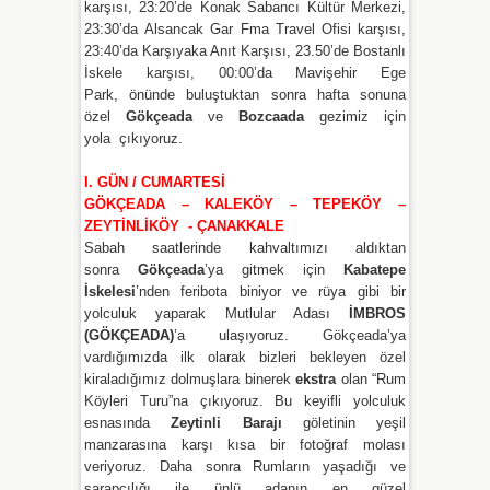
karşısı, 23:20’de Konak Sabancı Kültür Merkezi,
23:30’da Alsancak Gar Fma Travel Ofisi karşısı,
23:40’da Karşıyaka Anıt Karşısı, 23.50’de Bostanlı
İskele karşısı, 00:00’da Mavişehir Ege
Park, önünde buluştuktan sonra hafta sonuna
özel
Gökçeada
ve
Bozcaada
gezimiz için
yola çıkıyoruz.
I. GÜN / CUMARTESİ
GÖKÇEADA – KALEKÖY – TEPEKÖY –
ZEYTİNLİKÖY - ÇANAKKALE
Sabah saatlerinde kahvaltımızı aldıktan
sonra
Gökçeada
’ya gitmek için
Kabatepe
İskelesi
’nden feribota biniyor ve rüya gibi bir
yolculuk yaparak Mutlular Adası
İMBROS
(GÖKÇEADA)
’a ulaşıyoruz. Gökçeada’ya
vardığımızda ilk olarak bizleri bekleyen özel
kiraladığımız dolmuşlara binerek
ekstra
olan “Rum
Köyleri Turu”na çıkıyoruz. Bu keyifli yolculuk
esnasında
Zeytinli Barajı
göletinin yeşil
manzarasına karşı kısa bir fotoğraf molası
veriyoruz. Daha sonra Rumların yaşadığı ve
şarapçılığı ile ünlü adanın en güzel