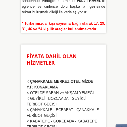
saatlerinde vardığımız İzmir’de
FMA TRAVEL’
ın
eğlence ve dinlence dolu başka bir gezisinde
tekrar buluşmak dileği ile vedalaşıyoruz.
* Turlarımızda, kişi sayısına bağlı olarak 17, 29,
31, 46 ve 54 kişilik araçlar kullanılmaktadır...
FİYATA DAHİL OLAN
HİZMETLER
< ÇANAKKALE MERKEZ OTELİMİZDE
Y.P. KONAKLAMA
< OTELDE SABAH ve AKŞAM YEMEĞİ
< GEYİKLİ - BOZCAADA - GEYİKLİ
FERİBOT GEÇİSİ
< ÇANAKKALE - ECEABAT - ÇANAKKALE
FERİBOT GEÇİSİ
< KABATEPE - GÖKÇEADA - KABATEPE
FERİBOT GEÇİSİ