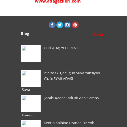
www.adagezileri.com
www.sa
Blog
Tümü
YEDİ ADA; YEDİ RENK
İçinizdeki Çocuğun Suya Yansıyan
Yüzü: SYMI ADASI
Şarabı Kadar Tatlı Bir Ada: Samos
Kentin Kalbine Uzanan Bir Yol: