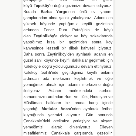
köyü
Tepeköy’
e
doğru gezimize devam ediyoruz.
Burada
Barba Yorgo
’nun ünlü ev yapımı
şaraplarından alma şansı yakalıyoruz.
Adanın en
yüksek
köyünde yaptığımız keyifli gezintinin
ardından Fener Rum Patriği’nin de köyü
olan
Zeytinliköy’
e
gidiyor ve köy sokaklarında
yaptığımız kısa bir gezintiden sonra köy
kahvesinde lezzetli bir dibek kahvesi içiyoruz.
Daha sonra Zeytinliköy’den ayrılarak adanın en
güzel sahil köyünde keyifli dakikalar geçirmek için
Kaleköy’e doğru yolculuğumuzu devam ettiriyoruz.
Kaleköy Sahili’nde geçirdiğimiz keyifli anların
ardından ada merkezini keşfetmek ve öğle
yemeğimizi almak için adanın merkezine doğru
ilerliyoruz. Adanın merkezindeki serbest
zamanımızın ardından Rum ve Türk, Hıristiyan ve
Müslüman halkların bir arada barış içinde
yaşadığı
Mutlular Adası
’ndan ayrılarak feribot
kuyruğunda yerimizi alıyoruz. Gün sonunda
Çanakkale’deki otelimize yerleşiyor ve akşam
yemeğimizi alarak dinleniyoruz. Dileyen
misafirlerimiz Çanakkale çarşısında gezebilir,