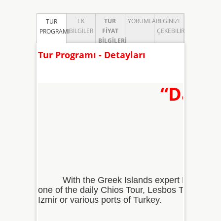
EK
TUR
YORUMLAR
İLGINIZI
TUR
BILGILER
FIYAT
ÇEKEBILIR
PROGRAMI
BILGILERI
Tur Programı - Detayları
“Daily
With the Greek Islands expert Fma Travel, th
one of the daily Chios Tour, Lesbos Tour, Sam
Izmir or various ports of Turkey.