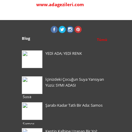
www.adagezileri.com
www.sa
Blog
Tümü
YEDİ ADA; YEDİ RENK
İçinizdeki Çocuğun Suya Yansıyan
Yüzü: SYMI ADASI
Şarabı Kadar Tatlı Bir Ada: Samos
Kentin Kalbine Uzanan Bir Yol: