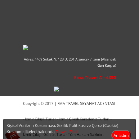
Adres: 1469 Sokak N: 128 D: 201 Alsancak / İzmir (Alsancak
Garı Karşısı)
Fma Travel A - 4890
Copyright © 2017 | FMA TRAVEL SEYAHAT ACENTASI
- İzmir Çıkışlı Turlar - İzmir Çıkışlı Karadeniz Turları -
Kişisel Verilerin Korunması, Gizlilik Politikası ve Çerez (Cookie)
Kullanımı İlkeleri hakkında
Detaylı Bilgi
İzmir Çıkışlı Günlük Turlar Tüm Hakları Saklıdır.
Anladım