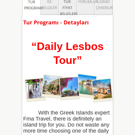
EK
TUR
YORUMLAR
İLGINIZI
TUR
BILGILER
FIYAT
ÇEKEBILIR
PROGRAMI
BILGILERI
Tur Programı - Detayları
“Daily Lesbos
Tour
”
With the Greek Islands expert
Fma Travel, there is definitely an
island trip for you. Do not waste any
more time choosing one of the daily