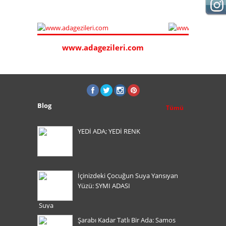
www.adagezileri.com
www.sakizt
Blog
Tümü
YEDİ ADA; YEDİ RENK
İçinizdeki Çocuğun Suya Yansıyan
Yüzü: SYMI ADASI
Şarabı Kadar Tatlı Bir Ada: Samos