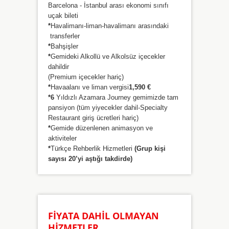
Barcelona - İstanbul arası ekonomi sınıfı
uçak bileti
*
Havalimanı-liman-havalimanı arasındaki
transferler
*
Bahşişler
*
Gemideki Alkollü ve Alkolsüz içecekler
dahildir
(Premium içecekler hariç)
*
Havaalanı ve liman vergisi
1,590 €
*6
Yıldızlı Azamara Journey gemimizde tam
pansiyon (tüm yiyecekler dahil-Specialty
Restaurant giriş ücretleri hariç)
*
Gemide düzenlenen animasyon ve
aktiviteler
*
Türkçe Rehberlik Hizmetleri
(Grup kişi
sayısı 20’yi aştığı takdirde)
FİYATA DAHİL OLMAYAN
HİZMETLER