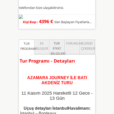
telefondan bize ulaşabilirsiniz.
4396 €
Kişi Başı :
'dan Başlayan Fiyatlarla...
EK
TUR
YORUMLAR
İLGINIZI
TUR
BILGILER
FIYAT
ÇEKEBILIR
PROGRAMI
BILGILERI
Tur Programı - Detayları
AZAMARA JOURNEY İLE BATI
AKDENİZ TURU
11 Kasım 2025 Hareketli 12 Gece -
13 Gün
Uçuş detayları İstanbulHavalimanı:
İstanbul – Bordeaux