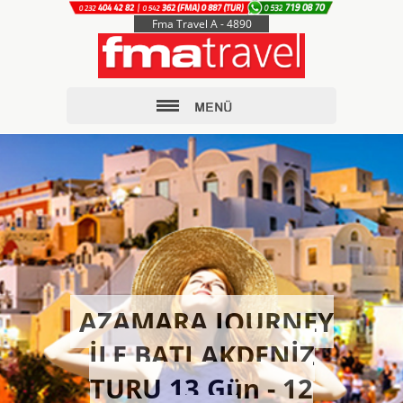
Fma Travel A - 4890
AZAMARA JOURNEY
İLE BATI AKDENİZ
TURU 13 Gün - 12